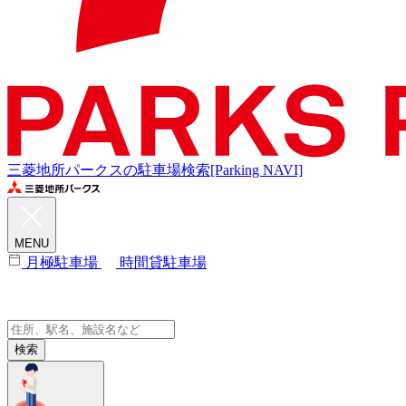
三菱地所パークスの駐車場検索[Parking NAVI]
MENU
月極駐車場
時間貸駐車場
検索