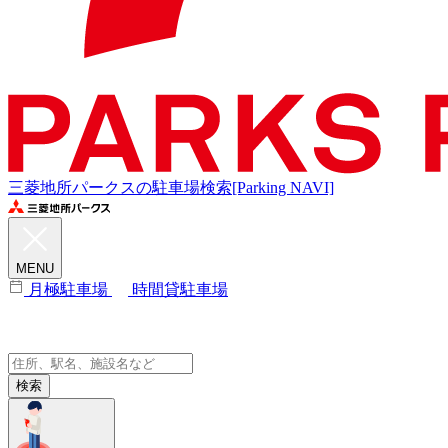
三菱地所パークスの駐車場検索[Parking NAVI]
MENU
月極駐車場
時間貸駐車場
検索