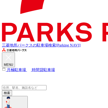
三菱地所パークスの駐車場検索[Parking NAVI]
MENU
月極駐車場
時間貸駐車場
検索