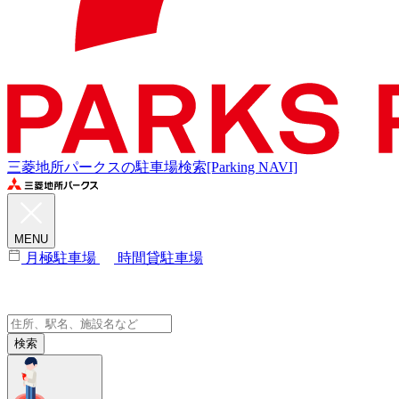
三菱地所パークスの駐車場検索[Parking NAVI]
MENU
月極駐車場
時間貸駐車場
検索