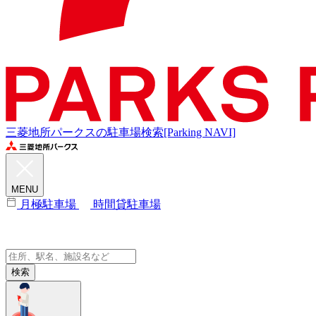
三菱地所パークスの駐車場検索[Parking NAVI]
MENU
月極駐車場
時間貸駐車場
検索