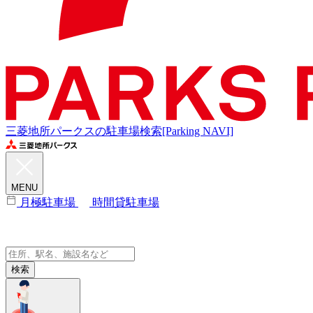
三菱地所パークスの駐車場検索[Parking NAVI]
MENU
月極駐車場
時間貸駐車場
検索