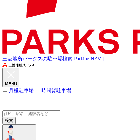
三菱地所パークスの駐車場検索[Parking NAVI]
MENU
月極駐車場
時間貸駐車場
検索