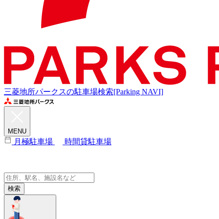
三菱地所パークスの駐車場検索[Parking NAVI]
MENU
月極駐車場
時間貸駐車場
検索