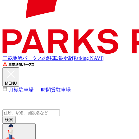
三菱地所パークスの駐車場検索[Parking NAVI]
MENU
月極駐車場
時間貸駐車場
検索