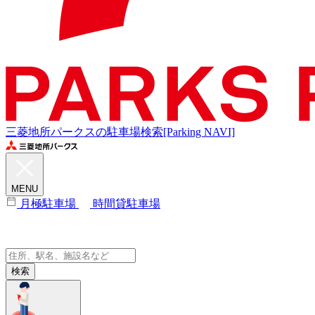
三菱地所パークスの駐車場検索[Parking NAVI]
MENU
月極駐車場
時間貸駐車場
検索