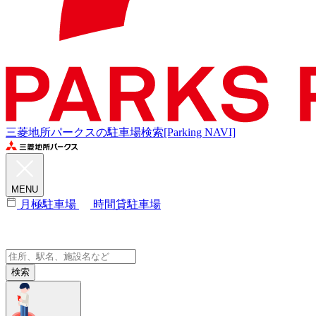
三菱地所パークスの駐車場検索[Parking NAVI]
MENU
月極駐車場
時間貸駐車場
検索