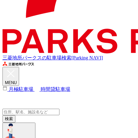
三菱地所パークスの駐車場検索[Parking NAVI]
MENU
月極駐車場
時間貸駐車場
検索