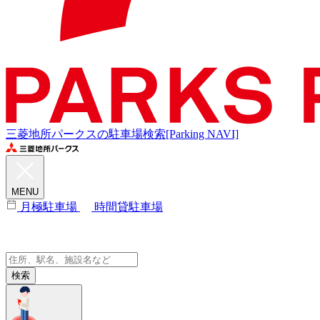
三菱地所パークスの駐車場検索[Parking NAVI]
MENU
月極駐車場
時間貸駐車場
検索