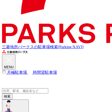
三菱地所パークスの駐車場検索[Parking NAVI]
MENU
月極駐車場
時間貸駐車場
検索