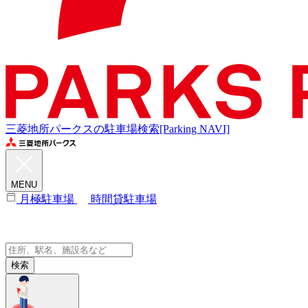
三菱地所パークスの駐車場検索[Parking NAVI]
MENU
月極駐車場
時間貸駐車場
検索