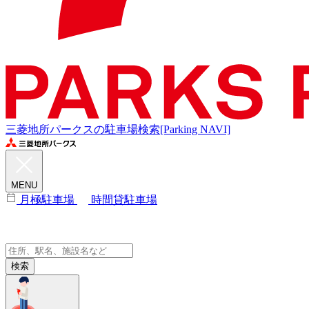
三菱地所パークスの駐車場検索[Parking NAVI]
MENU
月極駐車場
時間貸駐車場
検索