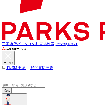
三菱地所パークスの駐車場検索[Parking NAVI]
MENU
月極駐車場
時間貸駐車場
検索