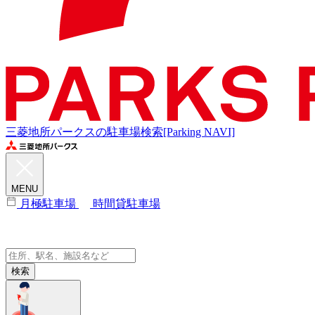
三菱地所パークスの駐車場検索[Parking NAVI]
MENU
月極駐車場
時間貸駐車場
検索