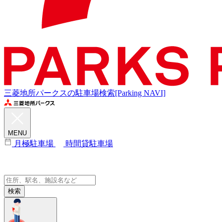
三菱地所パークスの駐車場検索[Parking NAVI]
MENU
月極駐車場
時間貸駐車場
検索