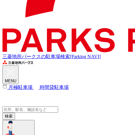
三菱地所パークスの駐車場検索[Parking NAVI]
MENU
月極駐車場
時間貸駐車場
検索