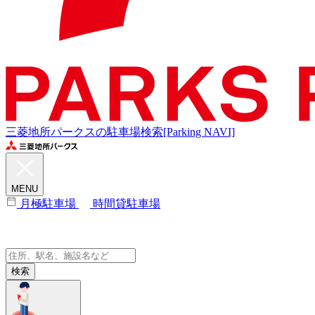
三菱地所パークスの駐車場検索[Parking NAVI]
MENU
月極駐車場
時間貸駐車場
検索