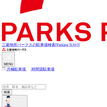
三菱地所パークスの駐車場検索[Parking NAVI]
MENU
月極駐車場
時間貸駐車場
検索