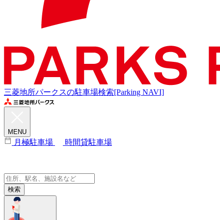
三菱地所パークスの駐車場検索[Parking NAVI]
MENU
月極駐車場
時間貸駐車場
検索