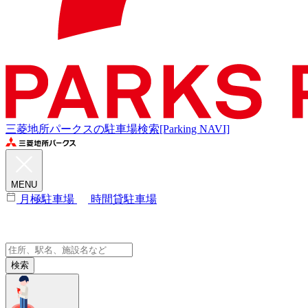
三菱地所パークスの駐車場検索[Parking NAVI]
MENU
月極駐車場
時間貸駐車場
検索