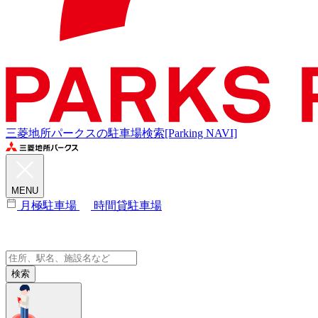
三菱地所パークスの駐車場検索[Parking NAVI]
MENU
月極駐車場
時間貸駐車場
検索