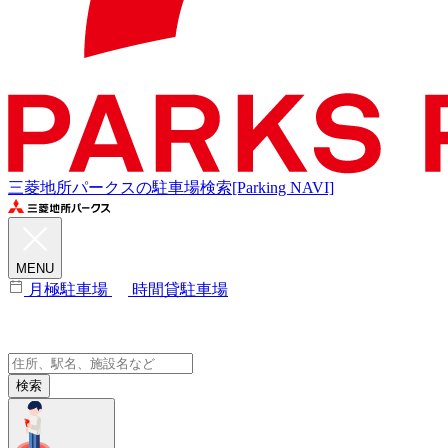
三菱地所パークスの駐車場検索[Parking NAVI]
MENU
月極駐車場
時間貸駐車場
検索