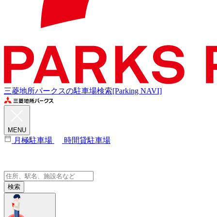
三菱地所パークスの駐車場検索[Parking NAVI]
MENU
月極駐車場
時間貸駐車場
検索