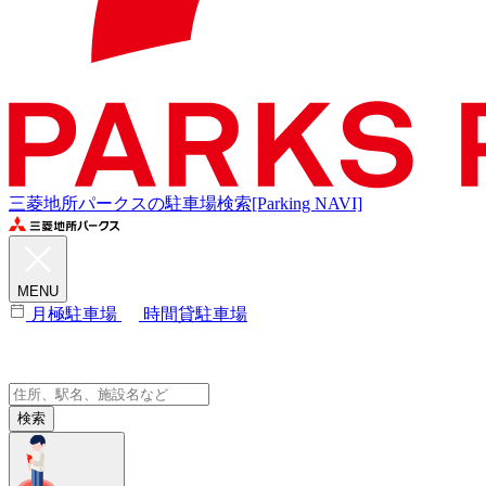
三菱地所パークスの駐車場検索[Parking NAVI]
MENU
月極駐車場
時間貸駐車場
検索