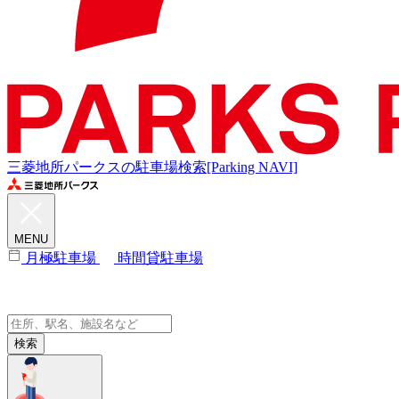
三菱地所パークスの駐車場検索[Parking NAVI]
MENU
月極駐車場
時間貸駐車場
検索