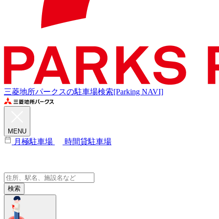
三菱地所パークスの駐車場検索[Parking NAVI]
MENU
月極駐車場
時間貸駐車場
検索