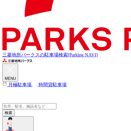
三菱地所パークスの駐車場検索[Parking NAVI]
MENU
月極駐車場
時間貸駐車場
検索