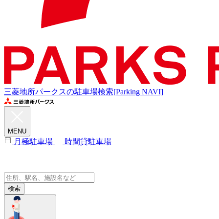
三菱地所パークスの駐車場検索[Parking NAVI]
MENU
月極駐車場
時間貸駐車場
検索