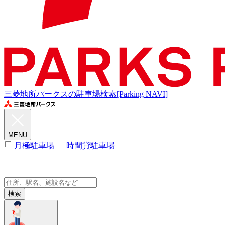
三菱地所パークスの駐車場検索[Parking NAVI]
MENU
月極駐車場
時間貸駐車場
検索