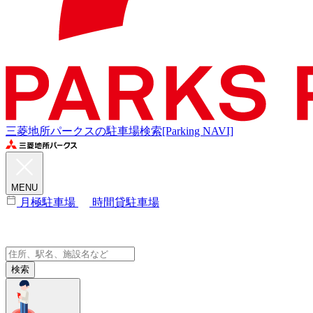
三菱地所パークスの駐車場検索[Parking NAVI]
MENU
月極駐車場
時間貸駐車場
検索