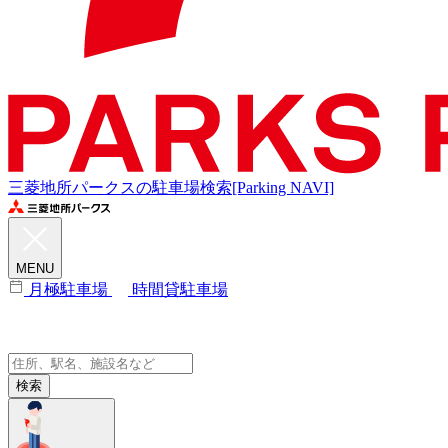
三菱地所パークスの駐車場検索[Parking NAVI]
MENU
月極駐車場
時間貸駐車場
検索