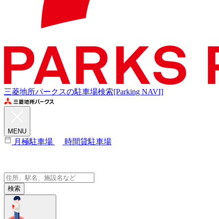
三菱地所パークスの駐車場検索[Parking NAVI]
MENU
月極駐車場
時間貸駐車場
検索