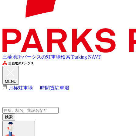
三菱地所パークスの駐車場検索[Parking NAVI]
MENU
月極駐車場
時間貸駐車場
検索