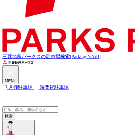
三菱地所パークスの駐車場検索[Parking NAVI]
MENU
月極駐車場
時間貸駐車場
検索