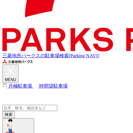
三菱地所パークスの駐車場検索[Parking NAVI]
MENU
月極駐車場
時間貸駐車場
検索