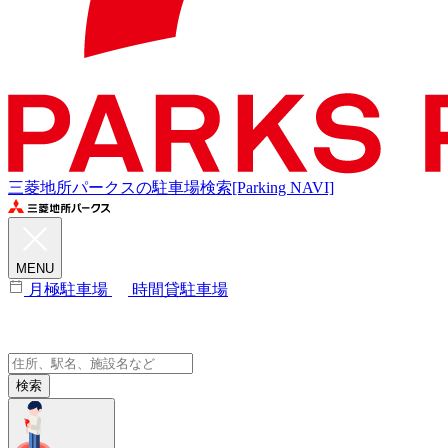
三菱地所パークスの駐車場検索[Parking NAVI]
MENU
月極駐車場
時間貸駐車場
検索