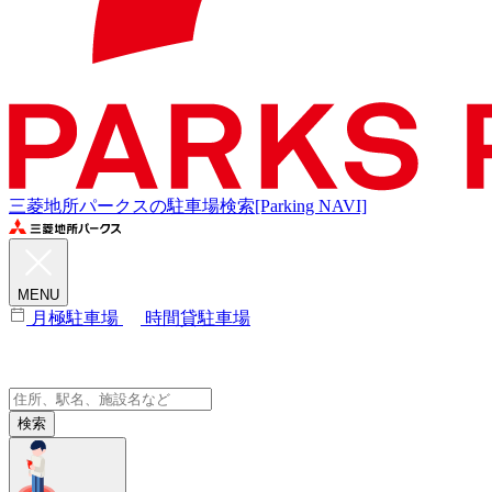
三菱地所パークスの駐車場検索[Parking NAVI]
MENU
月極駐車場
時間貸駐車場
検索