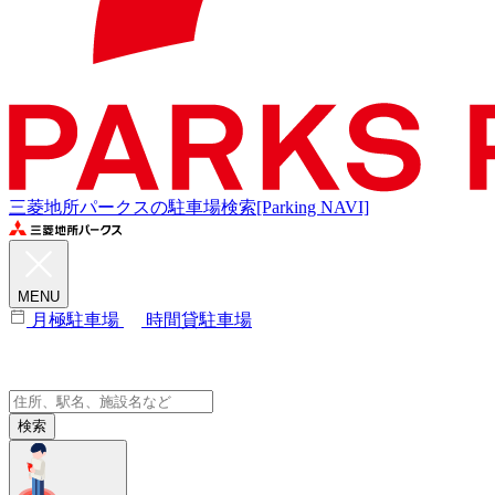
三菱地所パークスの駐車場検索[Parking NAVI]
MENU
月極駐車場
時間貸駐車場
検索