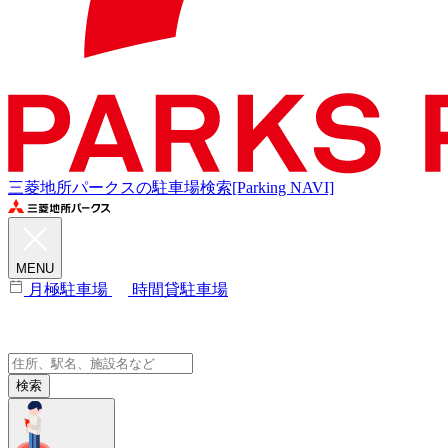
三菱地所パークスの駐車場検索[Parking NAVI]
MENU
月極駐車場
時間貸駐車場
検索