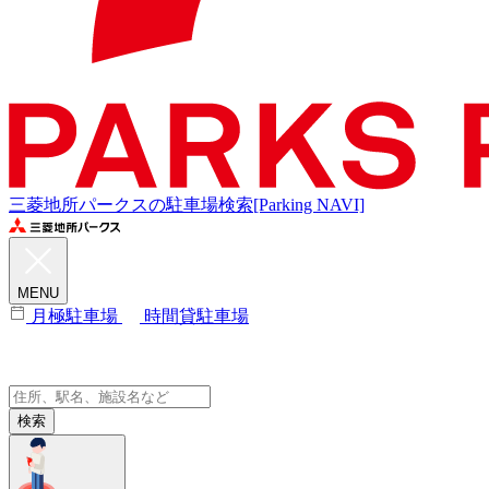
三菱地所パークスの駐車場検索[Parking NAVI]
MENU
月極駐車場
時間貸駐車場
検索