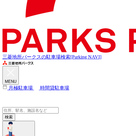
三菱地所パークスの駐車場検索[Parking NAVI]
MENU
月極駐車場
時間貸駐車場
検索