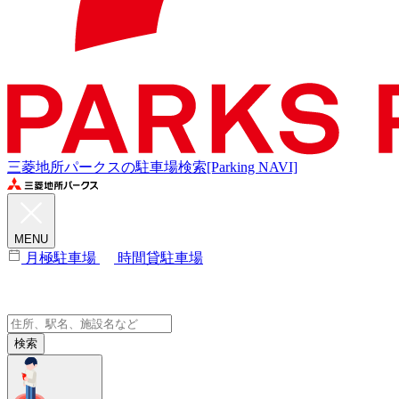
三菱地所パークスの駐車場検索[Parking NAVI]
MENU
月極駐車場
時間貸駐車場
検索