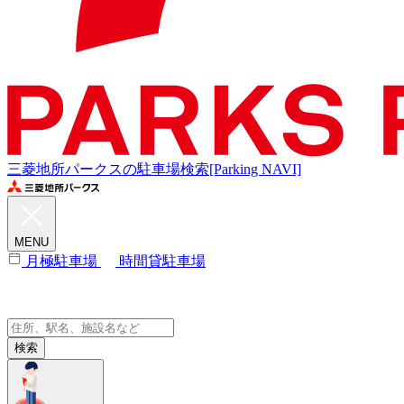
三菱地所パークスの駐車場検索[Parking NAVI]
MENU
月極駐車場
時間貸駐車場
検索