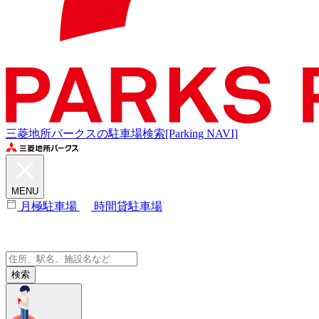
三菱地所パークスの駐車場検索[Parking NAVI]
MENU
月極駐車場
時間貸駐車場
検索