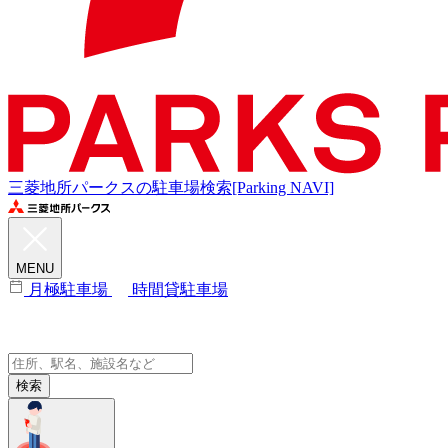
三菱地所パークスの駐車場検索[Parking NAVI]
MENU
月極駐車場
時間貸駐車場
検索