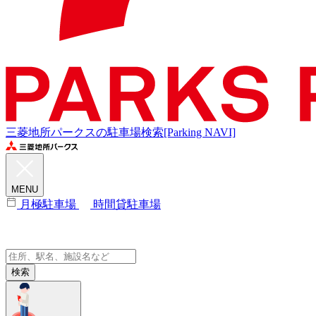
三菱地所パークスの駐車場検索[Parking NAVI]
MENU
月極駐車場
時間貸駐車場
検索